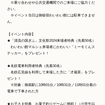
※乗り合わせや公共交通機関でのご来場にご協力くだ
さい。
※イベント当日は御嶽宿わいわい館には駐車できませ
ん。
【イベント内容】
★「清流の国ぎふ」文化祭2024来場者特典（先着50名）
わいわい館マルシェ来場者にかわいい「ミーモくんス
テッカー」をプレゼント！
★名鉄電車利用者特典（先着30名）
名鉄広見線を利用して来場した方に「才蔵茶」をプレ
ゼント！
※対象：御嵩駅に10時01分／10時31分／11時01分着の
電車で下車された方
★お子さま特典 お菓子釣りゲームに挑戦！（小学生以