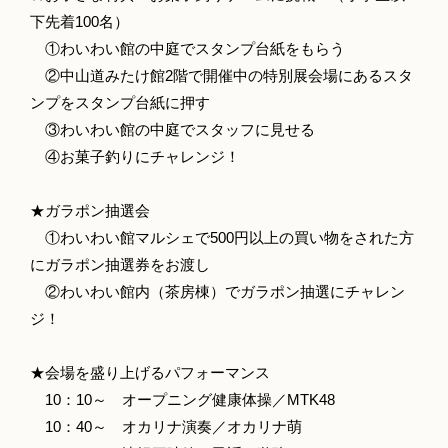
下先着100名）
①わいわい館の中庭でスタンプ台紙をもらう
②中山道みたけ館2階で開催中の特別展会場にあるスタ
ンプをスタンプ台紙に押す
③わいわい館の中庭でスタッフに見せる
④お菓子釣りにチャレンジ！
★ガラポン抽選会
①わいわい館マルシェで500円以上の買い物をされた方
にガラポン抽選券をお渡し
②わいわい館内（茶房棟）でガラポン抽選にチャレン
ジ！
★会場を盛り上げるパフォーマンス
10：10～ オープニング健康体操／MTK48
10：40～ オカリナ演奏／オカリナ萌