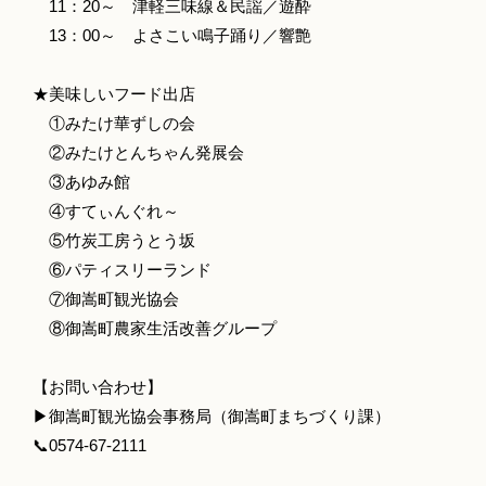
11：20～ 津軽三味線＆民謡／遊酔
13：00～ よさこい鳴子踊り／響艶
★美味しいフード出店
①みたけ華ずしの会
②みたけとんちゃん発展会
③あゆみ館
④すてぃんぐれ～
⑤竹炭工房うとう坂
⑥パティスリーランド
⑦御嵩町観光協会
⑧御嵩町農家生活改善グループ
【お問い合わせ】
▶御嵩町観光協会事務局（御嵩町まちづくり課）
📞0574-67-2111