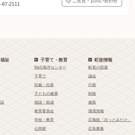
ご意見・お問い合わせ
67-2111
・福祉
子育て・教育
町政情報
療
B&G海洋センター
町長の部屋
子育て
議会
祉
妊娠・出産
行政
子どもの健康
財政
施設
相談・助成
施策
教育委員会
環境情報
学校・教育
広報紙「ほっとみたけ」
公民館
広告募集