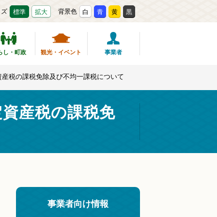
イズ
背景色
標準
拡大
白
青
黄
黒
らし・町政
観光・イベント
事業者
資産税の課税免除及び不均一課税について
定資産税の課税免
事業者向け情報