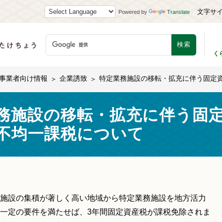
文字サ
Powered by
Translate
く
事業者向け情報
企業誘致
特定業務施設の移転・拡充に伴う固定
務施設の移転・拡充に伴う固
不均一課税について
施設の集積が著しく高い地域から特定業務施設を地方活力
一定の要件を満たせば、3年間固定資産税が課税免除されま