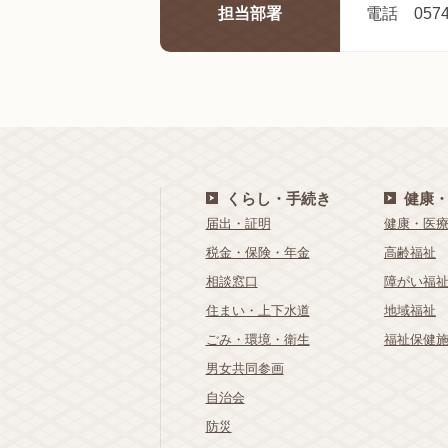
担当部署
電話 0574-
くらし・手続き
健康
届出・証明
健康・医
税金・保険・年金
高齢福祉
相談窓口
障がい福
住まい・上下水道
地域福祉
ごみ・環境・衛生
福祉保健
男女共同参画
自治会
防災