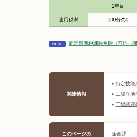
1年目
適用税率
100分の0
固定資産税課税免除（不均一課税
特定技能
関連情報
工場立地
工場誘致
このページの
企画課