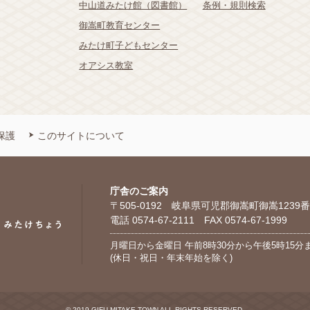
中山道みたけ館（図書館）
条例・規則検索
御嵩町教育センター
みたけ町子どもセンター
オアシス教室
保護
このサイトについて
庁舎のご案内
〒505-0192 岐阜県可児郡御嵩町御嵩1239番
電話 0574-67-2111 FAX 0574-67-1999
月曜日から金曜日 午前8時30分から午後5時15分
(休日・祝日・年末年始を除く)
© 2019 GIFU MITAKE TOWN ALL RIGHTS RESERVED.