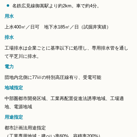
名鉄広見線御嵩駅より約2km。車で約4分。
用水
上水400㎥／日可 地下水185㎥／日（試掘井実績）
排水
工場排水は企業ごとに基準以下に処理し、専用排水管を通し
て平芝川に排水。
電力
団地内北側に77㎸の特別高圧線有り、受電可能
地域指定
中部圏都市開発区域、工業再配置促進法誘導地域、工場適
地、電源地域
用途指定
都市計画法用途指定
（工業専用地域：建ぺい率60%、容積率200%）