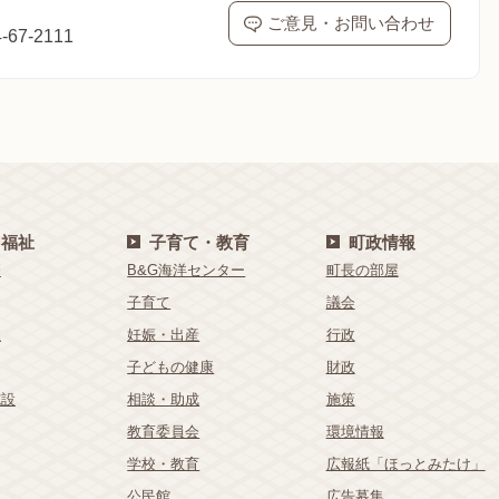
ご意見・お問い合わせ
67-2111
・福祉
子育て・教育
町政情報
療
B&G海洋センター
町長の部屋
子育て
議会
祉
妊娠・出産
行政
子どもの健康
財政
施設
相談・助成
施策
教育委員会
環境情報
学校・教育
広報紙「ほっとみたけ」
公民館
広告募集