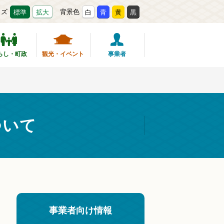
イズ
背景色
標準
拡大
白
青
黄
黒
らし・町政
観光・イベント
事業者
ついて
事業者向け情報