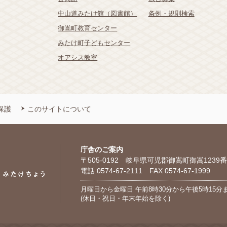
中山道みたけ館（図書館）
条例・規則検索
御嵩町教育センター
みたけ町子どもセンター
オアシス教室
保護
このサイトについて
庁舎のご案内
〒505-0192 岐阜県可児郡御嵩町御嵩1239番
電話 0574-67-2111 FAX 0574-67-1999
月曜日から金曜日 午前8時30分から午後5時15分
(休日・祝日・年末年始を除く)