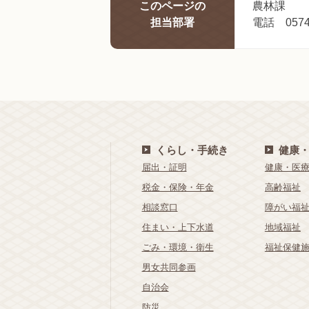
このページの
農林課
担当部署
電話 0574-
くらし・手続き
健康
届出・証明
健康・医
税金・保険・年金
高齢福祉
相談窓口
障がい福
住まい・上下水道
地域福祉
ごみ・環境・衛生
福祉保健
男女共同参画
自治会
防災